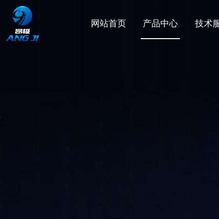
网站首页
产品中心
技术